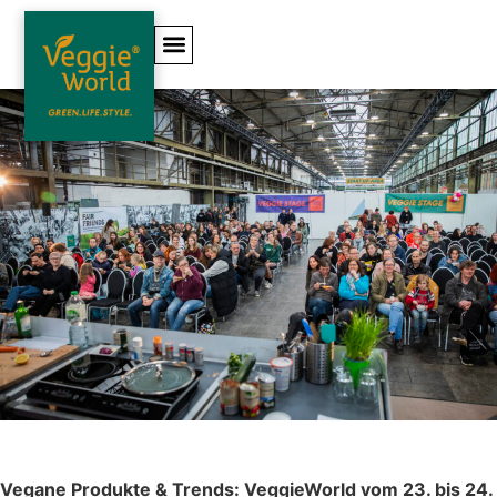
Vegane Produkte & Trends: VeggieWorld vom 23. bis 24.