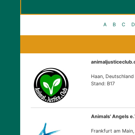
A
B
C
D
animaljusticeclub
Haan, Deutschland
Stand: B17
Animals' Angels e.
Frankfurt am Main,