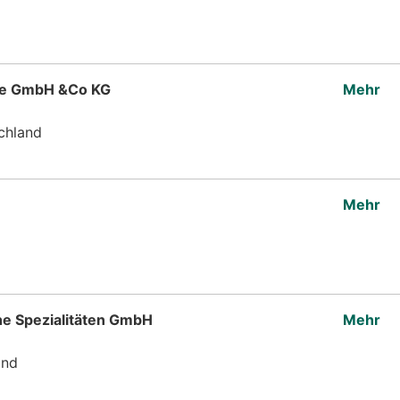
te GmbH &Co KG
Mehr
chland
Mehr
he Spezialitäten GmbH
Mehr
and