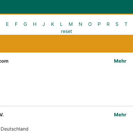
E
F
G
H
J
K
L
M
N
O
P
R
S
T
reset
.com
Mehr
V.
Mehr
 Deutschland