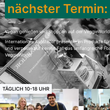
nächster Termin:
Vegan genießen und shoppen auf der VeggieWorld in
Internationale Aussteller präsentieren Produkte fü
und verpasse auf keinen Fall das umfangreiche Foo
VeggieWorld!
TÄGLICH 10-18 UHR