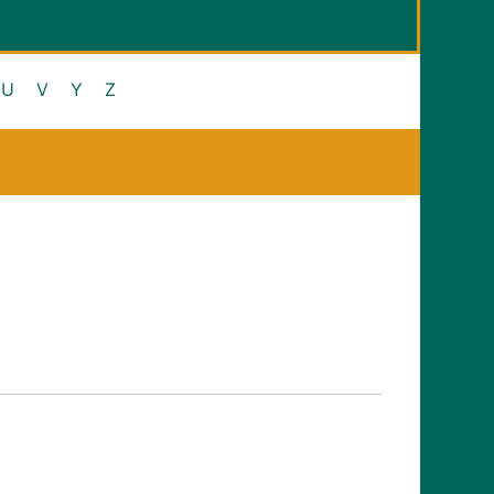
U
V
Y
Z