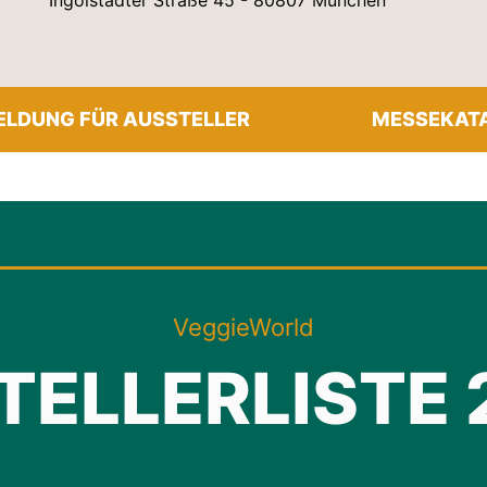
Ingolstädter Straße 45 - 80807 München
LDUNG FÜR AUSSTELLER
MESSEKAT
VeggieWorld
TELLERLISTE 