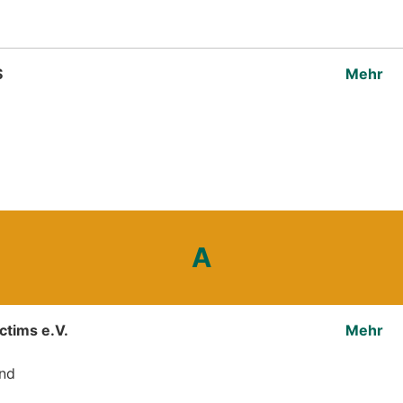
S
Mehr
A
ictims e.V.
Mehr
and