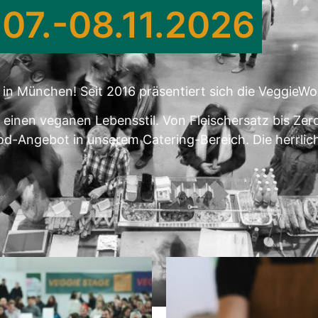
 07.-08.11.2026
 München! Seit 2016 präsentiert sich die VeggieWorl
r einen veganen Lebensstil. Von Fleischersatz bis Zero
d-Angebot in unserem Catering-Bereich. Die herrlich