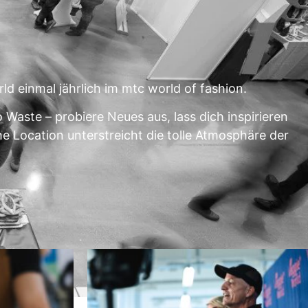
d einmal jährlich im mtc world of fashion.
 Waste – probiere Neues aus, lass dich inspirieren
e Location unterstreicht die tolle Atmosphäre der