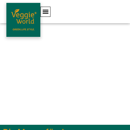
VeggieWorld